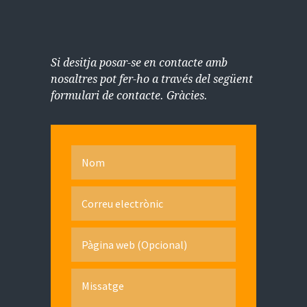
Si desitja posar-se en contacte amb
nosaltres pot fer-ho a través del següent
formulari de contacte. Gràcies.
Nom
Correu electrònic
Pàgina web (Opcional)
Missatge