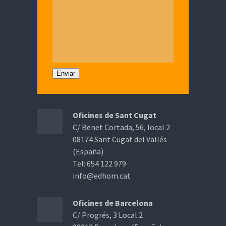
Enviar
Oficines de Sant Cugat
C/ Benet Cortada, 56, local 2
08174 Sant Cugat del Vallés
(España)
Tel: 654 122 979
info@edhom.cat
Oficines de Barcelona
C/ Progrés, 3 Local 2