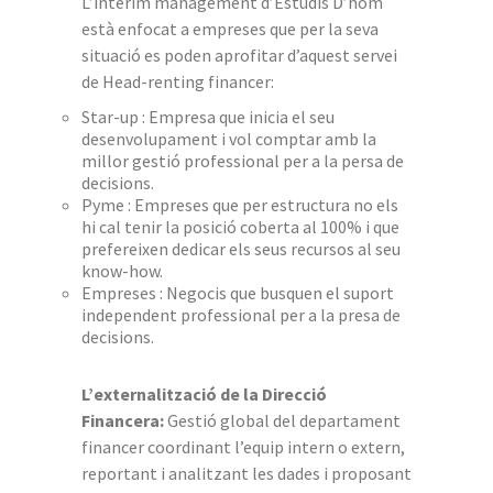
L’interim management d’Estudis D’hom
està enfocat a empreses que per la seva
situació es poden aprofitar d’aquest servei
de Head-renting financer:
Star-up : Empresa que inicia el seu
desenvolupament i vol comptar amb la
millor gestió professional per a la persa de
decisions.
Pyme : Empreses que per estructura no els
hi cal tenir la posició coberta al 100% i que
prefereixen dedicar els seus recursos al seu
know-how.
Empreses : Negocis que busquen el suport
independent professional per a la presa de
decisions.
L’externalització de la Direcció
Financera:
Gestió global del departament
financer coordinant l’equip intern o extern,
reportant i analitzant les dades i proposant