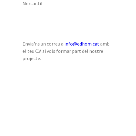
Mercantil
Envia'ns un correu a
info@edhom.cat
amb
el teu C.V. si vols formar part del nostre
projecte.