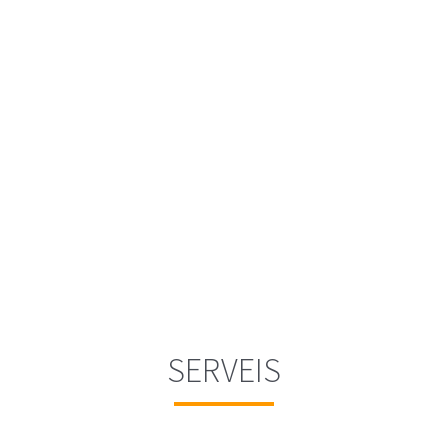
Legal
Assessorament legal respecte de fusions,
adquisicions, impostos i fiscalitat.
SERVEIS