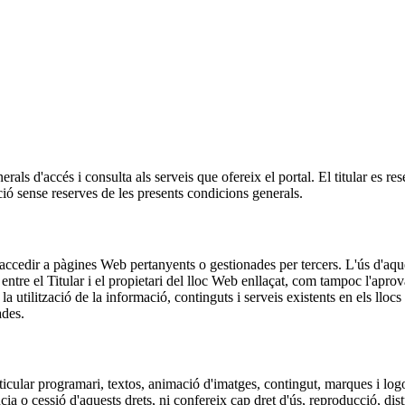
rals d'accés i consulta als serveis que ofereix el portal. El titular es re
ció sense reserves de les presents condicions generals.
 accedir a pàgines Web pertanyents o gestionades per tercers. L'ús d'aques
 entre el Titular i el propietari del lloc Web enllaçat, com tampoc l'apro
la utilització de la informació, continguts i serveis existents en els llocs
ades.
rticular programari, textos, animació d'imatges, contingut, marques i logot
úncia o cessió d'aquests drets, ni confereix cap dret d'ús, reproducció, d