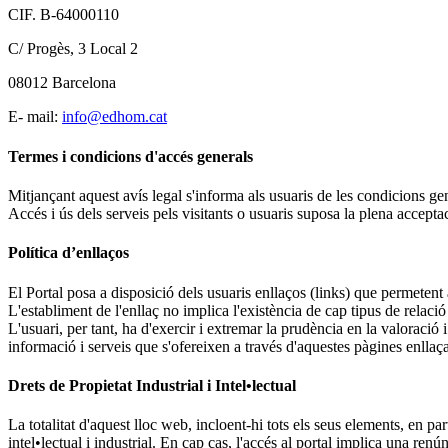
CIF. B-64000110
C/ Progès, 3 Local 2
08012 Barcelona
E- mail:
info@edhom.cat
Termes i condicions d'accés generals
Mitjançant aquest avís legal s'informa als usuaris de les condicions gene
Accés i ús dels serveis pels visitants o usuaris suposa la plena accepta
Política d’enllaços
El Portal posa a disposició dels usuaris enllaços (links) que permetent
L'establiment de l'enllaç no implica l'existència de cap tipus de relació
L'usuari, per tant, ha d'exercir i extremar la prudència en la valoració i 
informació i serveis que s'ofereixen a través d'aquestes pàgines enllaç
Drets de Propietat Industrial i Intel•lectual
La totalitat d'aquest lloc web, incloent-hi tots els seus elements, en pa
intel•lectual i industrial. En cap cas, l'accés al portal implica una ren