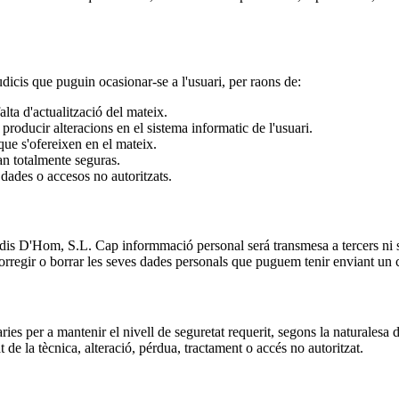
udicis que puguin ocasionar-se a l'usuari, per raons de:
falta d'actualització del mateix.
producir alteracions en el sistema informatic de l'usuari.
 que s'ofereixen en el mateix.
an totalmente seguras.
dades o accesos no autoritzats.
dis D'Hom, S.L. Cap informmació personal será transmesa a tercers ni s'ut
, corregir o borrar les seves dades personals que puguem tenir enviant un 
ries per a mantenir el nivell de seguretat requerit, segons la naturalesa 
t de la tècnica, alteració, pérdua, tractament o accés no autoritzat.