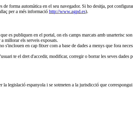
s de forma automàtica en el seu navegador. Si ho desitja, pot configurar 
enllaç per a més informació
http://www.agpd.es
).
is que es publiquen en el portal, on els camps marcats amb unarterisc son 
 a millorar els serveis exposats.
no s'inclouen en cap fitxer com a base de dades a menys que fora necessa
.
'usuari te el dret d'accedir, modificar, corregir o borrar les seves dades
a legislació espanyola i se sotmeten a la jurisdicció que correspongui a