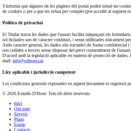
S'informa que algunes de les pàgines del portal poden instal·lar cookie
de cookies o per a que les refusi per complet (pot accedir al següent 
Política de privacitat
El Titular tracta les dades que l'usuari facilita mitjançant els formular
sol·licitades son de caracter voluntari, i seran utilitzades únicament per
Amb caracter general, les dades són tractades de forma confidencial i 
son cedides a tercers sense disposar del previ consentiment de l'usuari
D'acord amb la legislació aplicable en materia de protecció de dades, l
mail:
info@edhom.cat
Lley aplicable i jurisdicció competent
Les condicions generals exposades en aquest document es regeixen per l
© 2026 Estudis D'Hom. Tots els drets reservats.
Inici
Qui som
Serveis
Plans
Equip
Contacte